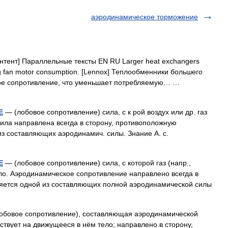
аэродинамическое торможение
тент] Параллельные тексты EN RU Larger heat exchangers
ing fan motor consumption. [Lennox] Теплообменники большего
ое сопротивление, что уменьшает потребляемую… …
Е
— (лобовое сопротивление) сила, с к рой воздух или др. газ
сила направлена всегда в сторону, противоположную
из составляющих аэродинамич. силы. Знание А. с.
Е
— (лобовое сопротивление) сила, с которой газ (напр.,
ело. Аэродинамическое сопротивление направлено всегда в
ляется одной из составляющих полной аэродинамической силы
обовое сопротивление), составляющая аэродинамической
йствует на движущееся в нём тело; направлено в сторону,