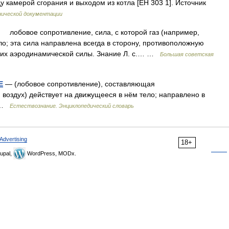
у камерой сгорания и выходом из котла [ЕН 303 1]. Источник
нической документации
бовое сопротивление, сила, с которой газ (например,
ло; эта сила направлена всегда в сторону, противоположную
ющих аэродинамической силы. Знание Л. с.… …
Большая советская
Е
— (лобовое сопротивление), составляющая
, воздух) действует на движущееся в нём тело; направлено в
а …
Естествознание. Энциклопедический словарь
Advertising
18+
upal,
WordPress, MODx.