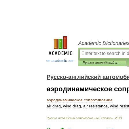
Academic Dictionarie
en-academic.com
Русско-английский автомобильный словарь
Русско-английский автомоб
аэродинамическое соп
аэродинамическое
сопротивление
air
drag
,
wind
drag
,
air
resistance
,
wind
resis
Русско
-
английский
автомобильный
словарь
.
2013
.