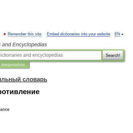
Remember this site
Embed dictionaries into your website
EN
s and Encyclopedias
Search!
Interpretations
ильный словарь
ротивление
tance