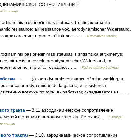
* АЭРОДИНАМИЧЕСКОЕ СОПРОТИВЛЕНИЕ
кий словарь
odinaminis pasipriešinimas statusas T sritis automatika
namic resistance; air resistance vok. aerodynamischer Widerstand,
е сопротивление, n pranc. résistance… …
Automatikos terminų
odinaminis pasipriešinimas statusas T sritis fizika atitikmenys:
nce; air resistance vok. aerodynamischer Widerstand, m;
сопротивление, n pranc. résistance… …
Fizikos terminų žodynas
аботки
— (a. aerodynamic resistance of mine working; н.
istance aerodynamique de la galerie; и. resistencia
ие движению воздуха по горн. выработкам; складывается из… …
вого тракта
— 3.11 аэродинамическое сопротивление
 камерой сгорания и выходом из котла. Источник …
Словарь-
ментации
вого тракта)
— 3.10. аэродинамическое сопротивление