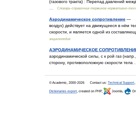
(газового тракта) : Перепад давлений межд
…
Словарь-справочник терминов нормативно-тех
Аэродинамическое сопротивление
— ло
воздух) действует на движущееся в нём те
скорости, и является одной из составля
энциклопедия
АЭРОДИНАМИЧЕСКОЕ СОПРОТИВЛЕНИ
аэродинамической силы, с к рой газ (напр.
сторону, противоположную скорости тел
© Academic, 2000-2026
Contact us:
Technical Support
,
Dictionaries export
, created on PHP,
Joomla,
Dr