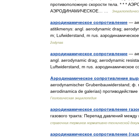
противоположную скорости тела. * * 
АЭРОДИНАМИЧЕСКОЕ… …
Энциклопедичес
аэродинамическое сопротивление
— aer
atitikmenys: angl. aerodynamic drag; aerody
m; Lufwiderstand, m rus. аэродинамическо
žodynas
аэродинамическое сопротивление
— aer
angl. aerodynamic drag; aerodynamic resista
Luftwiderstand, m rus. аэродинамическое 
Аэродинамическое сопротивление выр
aerodynamischer Grubenbauwiderstand; ф. res
aerodinamica de galerias) противодейств
Геологическая энциклопедия
аэродинамическое сопротивление газо
газового тракта: Перепад давлений между
справочник терминов нормативно-технической доку
аэродинамическое сопротивление (газо